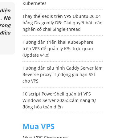
Kubernetes
 diện
Thay thế Redis trên VPS Ubuntu 26.04
n. Nó
bằng Dragonfly DB: Giải quyết bài toán
Trong
nghẽn cổ chai Single-thread
điều
Hướng dẫn triển khai KubeSphere
trên VPS để quản lý K3s trực quan
(Update v4.x)
Hướng dẫn cấu hình Caddy Server làm
Reverse proxy: Tự động gia hạn SSL
cho VPS
10 script PowerShell quản trị VPS
Windows Server 2025: Cẩm nang tự
động hóa toàn diện
Mua VPS