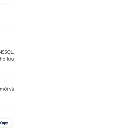
Copy
Copy
 MSSQL,
kho lưu
Copy
 mới và
Copy
Copy