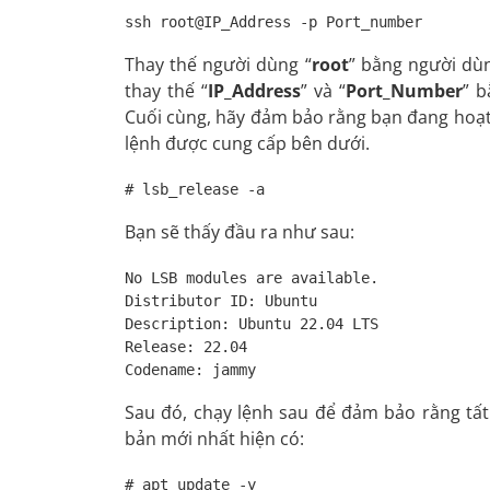
ssh root@IP_Address -p Port_number
Thay thế người dùng “
root
” bằng người dù
thay thế “
IP_Address
” và “
Port_Number
” b
Cuối cùng, hãy đảm bảo rằng bạn đang hoạt
lệnh được cung cấp bên dưới.
# lsb_release -a
Bạn sẽ thấy đầu ra như sau:
No LSB modules are available.

Distributor ID: Ubuntu

Description: Ubuntu 22.04 LTS

Release: 22.04

Codename: jammy
Sau đó, chạy lệnh sau để đảm bảo rằng tất
bản mới nhất hiện có:
# apt update -y