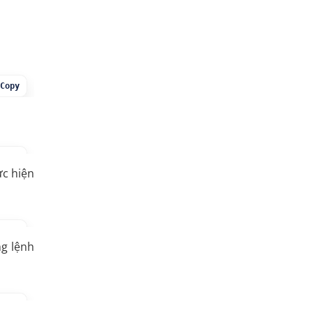
Copy
Copy
ực hiện
Copy
g lệnh
Copy