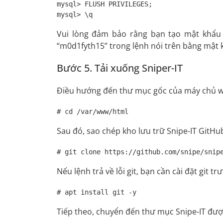
mysql> FLUSH PRIVILEGES;

mysql> \q
Vui lòng đảm bảo rằng bạn tạo mật khẩu
“m0d1fyth15” trong lệnh nói trên bằng mật 
Bước 5. Tải xuống Sniper-IT
Điều hướng đến thư mục gốc của máy chủ w
# cd /var/www/html
Sau đó, sao chép kho lưu trữ Snipe-IT GitHu
# git clone https://github.com/snipe/snip
Nếu lệnh trả về lỗi git, bạn cần cài đặt git trư
# apt install git -y
Tiếp theo, chuyển đến thư mục Snipe-IT đượ