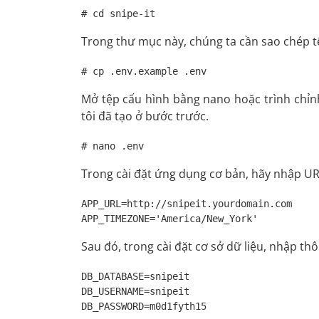
# cd snipe-it
Trong thư mục này, chúng ta cần sao chép t
# cp .env.example .env
Mở tệp cấu hình bằng nano hoặc trình chỉn
tôi đã tạo ở bước trước.
# nano .env
Trong cài đặt ứng dụng cơ bản, hãy nhập URL
APP_URL=http://snipeit.yourdomain.com

APP_TIMEZONE='America/New_York'
Sau đó, trong cài đặt cơ sở dữ liệu, nhập thô
DB_DATABASE=snipeit

DB_USERNAME=snipeit

DB_PASSWORD=m0d1fyth15