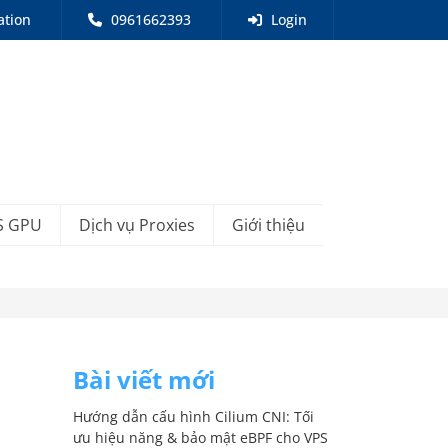
ation
0961662393
Login
S GPU
Dịch vụ Proxies
Giới thiệu
Bài viết mới
Hướng dẫn cấu hình Cilium CNI: Tối
ưu hiệu năng & bảo mật eBPF cho VPS