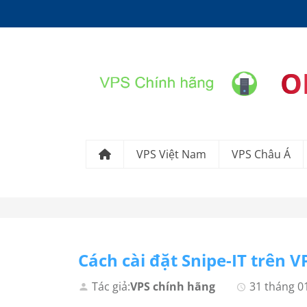
O
VPS Việt Nam
VPS Châu Á
Cách cài đặt Snipe-IT trên V
Tác giả:
VPS chính hãng
31 tháng 0