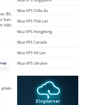
Mua VPS Singapore
Copy
Mua VPS Châu âu
Sau đó,
ủa bạn.
Mua VPS Thái Lan
ực hiện
Mua VPS HongKong
Mua VPS Canada
Copy
Mua VPS Hà Lan
Mua VPS Ukraine
Copy
n phiên