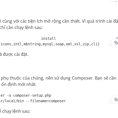
 cùng với các tiện ích mở rộng cần thiết. Vì quá trình cài đ
hỉ cần chạy lệnh sau:
stall php8.
,iconv,intl,mbstring,mysql,soap,xml,xsl,zip,cli}
 được cài đặt.
n phụ thuộc của chúng, nên sử dụng Composer. Bạn sẽ cần 
 ổn định mới nhất.
er -o composer-setup.php

sr/local/bin --filename=composer
 chạy lệnh sau: