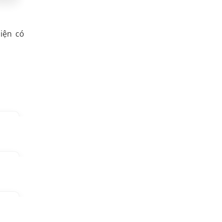
iện có
Copy
Copy
Copy