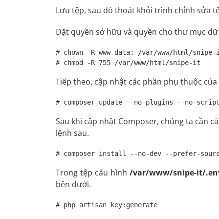
Lưu tệp, sau đó thoát khỏi trình chỉnh sửa t
Đặt quyền sở hữu và quyền cho thư mục dữ l
# chown -R www-data: /var/www/html/snipe-i
# chmod -R 755 /var/www/html/snipe-it
Tiếp theo, cập nhật các phần phụ thuộc của 
# composer update --no-plugins --no-scrip
Sau khi cập nhật Composer, chúng ta cần cà
lệnh sau.
# composer install --no-dev --prefer-sour
Trong tệp cấu hình
/var/www/snipe-it/.en
bên dưới.
# php artisan key:generate