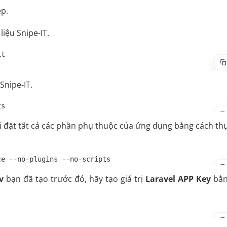
ệp.
iệu Snipe-IT.
t

Snipe-IT.
ts
i đặt tất cả các phần phụ thuộc của ứng dụng bằng cách th
ce --no-plugins --no-scripts
v
bạn đã tạo trước đó, hãy tạo giá trị
Laravel APP Key
bằn