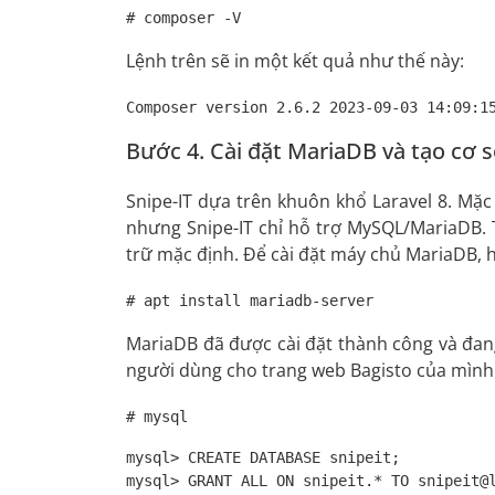
# composer -V
Lệnh trên sẽ in một kết quả như thế này:
Composer version 2.6.2 2023-09-03 14:09:1
Bước 4. Cài đặt MariaDB và tạo cơ s
Snipe-IT dựa trên khuôn khổ Laravel 8. Mặ
nhưng Snipe-IT chỉ hỗ trợ MySQL/MariaDB. 
trữ mặc định. Để cài đặt máy chủ MariaDB, h
# apt install mariadb-server
MariaDB đã được cài đặt thành công và đang 
người dùng cho trang web Bagisto của mình
# mysql
mysql> CREATE DATABASE snipeit;

mysql> GRANT ALL ON snipeit.* TO snipeit@l