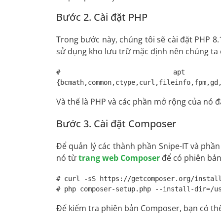
Bước 2. Cài đặt PHP
Trong bước này, chúng tôi sẽ cài đặt PHP 8.1
sử dụng kho lưu trữ mặc định nên chúng ta c
# apt in
{bcmath,common,ctype,curl,fileinfo,fpm,gd
Và thế là PHP và các phần mở rộng của nó đã
Bước 3. Cài đặt Composer
Để quản lý các thành phần Snipe-IT và phầ
nó từ
trang web Composer
để có phiên bản
# curl -sS https://getcomposer.org/install
# php composer-setup.php --install-dir=/u
Để kiểm tra phiên bản Composer, bạn có thể