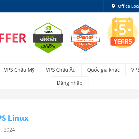
Office Loc
FFER
VPS Châu Mỹ
VPS Châu Âu
Quốc gia khác
VP
Đăng nhập
PS Linux
1, 2024