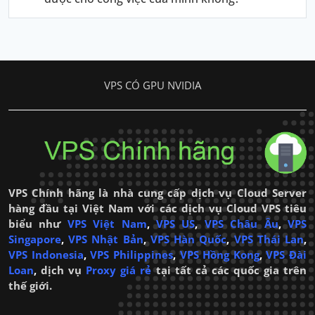
VPS CÓ GPU NVIDIA
VPS Chính hãng là nhà cung cấp dịch vụ Cloud Server
hàng đầu tại Việt Nam với các dịch vụ Cloud VPS tiêu
biểu như
VPS Việt Nam
,
VPS US
,
VPS Châu Âu
,
VPS
Singapore
,
VPS Nhật Bản
,
VPS Hàn Quốc
,
VPS Thái Lan
,
VPS Indonesia
,
VPS Philippines
,
VPS Hồng Kong
,
VPS Đài
Loan
,
dịch vụ
Proxy giá rẻ
tại tất cả các quốc gia trên
thế giới.