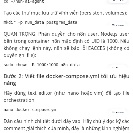
cd ~/n8n-ai-agent
Tạo các thư mục lưu trữ vĩnh viễn (persistent volumes):
mkdir -p n8n_data postgres_data
Copy
QUAN TRỌNG: Phân quyền cho n8n user. Node.js user
bên trong container n8n mặc định có UID là 1000. Nếu
không chạy lệnh này, n8n sẽ báo lỗi EACCES (không có
quyền ghi file):
sudo chown -R 1000:1000 n8n_data
Copy
Bước 2: Viết file docker-compose.yml tối ưu hiệu
năng
Hãy dùng text editor (như nano hoặc vim) để tạo file
orchestration:
nano docker-compose.yml
Copy
Dán cấu hình chi tiết dưới đây vào. Hãy chú ý đọc kỹ các
comment giải thích của mình, đây là những kinh nghiệm