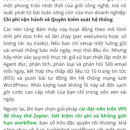
một phong trào nhất thời của giới công nghệ, mà nó
xuất phát từ bài toán sống còn của mọi doanh nghiệp:
Chi phí vận hành và Quyền kiểm soát hệ thống
.
Các nền tảng đám mây này hoạt động theo mô hình
tính phí dựa trên số lần chạy (per execution) hoặc số
lượng tác vụ (tasks). Nếu bạn chỉ setup một luồng gửi
vài email thông báo mỗi ngày, mọi thứ đều ổn. Nhưng
hãy nhìn vào quy mô thực tế: giả sử bạn thiết lập một AI
Agent đọc, phân tích, phân loại và phản hồi 500 email
mỗi ngày, kết hợp thu thập dữ liệu từ 10 trang tin tức
(RSS) và push bài tự động lên hệ thống mạng lưới
WordPress. Khối lượng task khổng lồ này sẽ đốt sạch
gói cước cao cấp nhất của bạn chỉ trong vỏn vẹn vài
ngày.
Ngược lại, khi bạn chọn giải pháp
cài đặt n8n trên VPS
để thay thế Zapier, tiết kiệm chi phí và không giới
hạn workflow
, bạn sở hữu đặc quyền tối thượng: khả
năng chạy vô hạn (unlimited workflows) với một mức