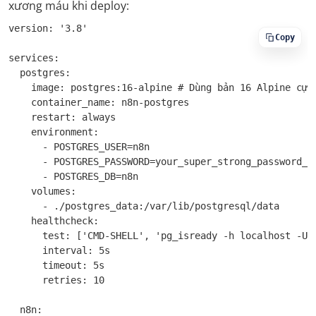
xương máu khi deploy:
version: '3.8'

Copy
services:

  postgres:

    image: postgres:16-alpine # Dùng bản 16 Alpine cực 
    container_name: n8n-postgres

    restart: always

    environment:

      - POSTGRES_USER=n8n

      - POSTGRES_PASSWORD=your_super_strong_password_he
      - POSTGRES_DB=n8n

    volumes:

      - ./postgres_data:/var/lib/postgresql/data

    healthcheck:

      test: ['CMD-SHELL', 'pg_isready -h localhost -U n
      interval: 5s

      timeout: 5s

      retries: 10

  n8n:
