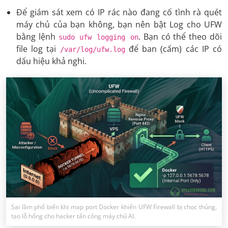
Để giám sát xem có IP rác nào đang cố tình rà quét
máy chủ của bạn không, bạn nên bật Log cho UFW
bằng lệnh
. Bạn có thể theo dõi
sudo ufw logging on
file log tại
để ban (cấm) các IP có
/var/log/ufw.log
dấu hiệu khả nghi.
Sai lầm phổ biến khi map port Docker khiến UFW Firewall bị chọc thủng,
tạo lỗ hổng cho hacker tấn công máy chủ AI.