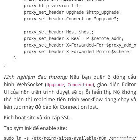
        proxy_http_version 1.1;

        proxy_set_header Upgrade $http_upgrade;

        proxy_set_header Connection "upgrade";

        proxy_set_header Host $host;

        proxy_set_header X-Real-IP $remote_addr;

        proxy_set_header X-Forwarded-For $proxy_add_x_f
        proxy_set_header X-Forwarded-Proto $scheme;

    }

}
Kinh nghiệm đau thương:
Nếu bạn quên 3 dòng cấu
hình WebSocket (
,
), giao diện Editor
Upgrade
Connection
UI của n8n trên trình duyệt sẽ bị lỗi hiển thị. Nó không
thể hiển thị real-time tiến trình workflow đang chạy và
liên tục nháy đỏ báo lỗi Connection lost.
Kích hoạt site và xin cấp SSL.
Tạo symlink để enable site:
sudo ln -s /etc/nginx/sites-available/n8n /etc/nginx/s