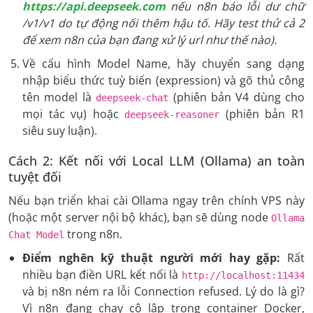
https://api.deepseek.com
nếu n8n báo lỗi dư chữ
/v1/v1 do tự động nối thêm hậu tố. Hãy test thử cả 2
để xem n8n của bạn đang xử lý url như thế nào).
Về cấu hình Model Name, hãy chuyển sang dạng
nhập biểu thức tuỳ biến (expression) và gõ thủ công
tên model là
(phiên bản V4 dùng cho
deepseek-chat
mọi tác vụ) hoặc
(phiên bản R1
deepseek-reasoner
siêu suy luận).
Cách 2: Kết nối với Local LLM (Ollama) an toàn
tuyệt đối
Nếu bạn triển khai cài Ollama ngay trên chính VPS này
(hoặc một server nội bộ khác), bạn sẽ dùng node
Ollama
trong n8n.
Chat Model
Điểm nghẽn kỹ thuật người mới hay gặp:
Rất
nhiều bạn điền URL kết nối là
http://localhost:11434
và bị n8n ném ra lỗi Connection refused. Lý do là gì?
Vì n8n đang chạy cô lập trong container Docker,