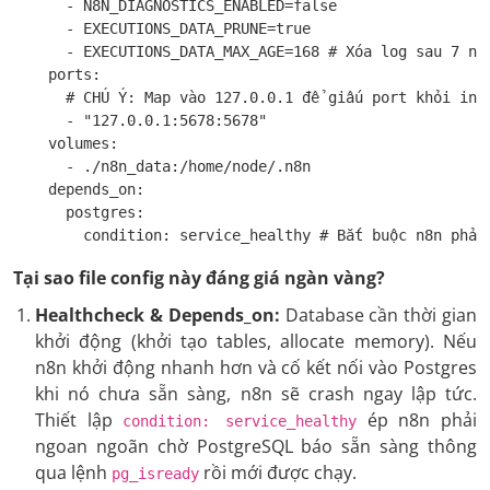
      - N8N_DIAGNOSTICS_ENABLED=false

      - EXECUTIONS_DATA_PRUNE=true

      - EXECUTIONS_DATA_MAX_AGE=168 # Xóa log sau 7 ngà
    ports:

      # CHÚ Ý: Map vào 127.0.0.1 để giấu port khỏi inte
      - "127.0.0.1:5678:5678"

    volumes:

      - ./n8n_data:/home/node/.n8n

    depends_on:

      postgres:

        condition: service_healthy # Bắt buộc n8n phải
Tại sao file config này đáng giá ngàn vàng?
Healthcheck & Depends_on:
Database cần thời gian
khởi động (khởi tạo tables, allocate memory). Nếu
n8n khởi động nhanh hơn và cố kết nối vào Postgres
khi nó chưa sẵn sàng, n8n sẽ crash ngay lập tức.
Thiết lập
ép n8n phải
condition: service_healthy
ngoan ngoãn chờ PostgreSQL báo sẵn sàng thông
qua lệnh
rồi mới được chạy.
pg_isready