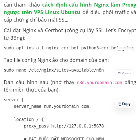
cần tham khảo
cách định cấu hình Nginx làm Proxy
ngược trên VPS Linux Ubuntu
để điều phối traffic và
cấp chứng chỉ bảo mật SSL.
Cài đặt Nginx và Certbot (công cụ lấy SSL Let’s Encrypt
tự động):
sudo apt install nginx certbot python3-certbot-nginx -
Copy
Tạo file config Nginx ảo cho domain của bạn:
sudo nano /etc/nginx/sites-available/n8n
Copy
Dán cấu hình sau (nhớ thay
bằng
n8n.yourdomain.com
tên miền thực của bạn):
server {

Copy
    server_name n8n.yourdomain.com;

    location / {

        proxy_pass http://127.0.0.1:5678;

        # BẮT BUỘC BẬT WEBSOCKET CHO N8N
