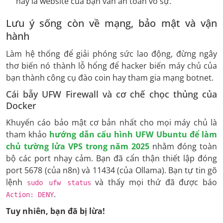
này là website của bạn vẫn an toàn vô sự.
Lưu ý sống còn về mạng, bảo mật và vận
hành
Làm hệ thống để giải phóng sức lao động, đừng ngây
thơ biến nó thành lỗ hổng để hacker biến máy chủ của
bạn thành công cụ đào coin hay tham gia mạng botnet.
Cái bẫy UFW Firewall và cơ chế chọc thủng của
Docker
Khuyến cáo bảo mật cơ bản nhất cho mọi máy chủ là
tham khảo
hướng dẫn cấu hình UFW Ubuntu để làm
chủ tường lửa VPS trong năm 2025
nhằm đóng toàn
bộ các port nhạy cảm. Bạn đã cẩn thận thiết lập đóng
port 5678 (của n8n) và 11434 (của Ollama). Bạn tự tin gõ
lệnh
và thấy mọi thứ đã được báo
sudo ufw status
.
Action: DENY
Tuy nhiên, bạn đã bị lừa!