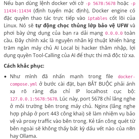
Nếu bạn dùng lệnh docker với cờ
hoặc
-p 5678:5678
-p
(định tuyến mặc định), Docker engine có
11434:11434
đặc quyền thao tác trực tiếp vào
cốt lõi của
iptables
Linux. Nó sẽ
tự động chọc thủng lớp bảo vệ UFW
và
phơi bày ứng dụng của bạn ra dải mạng
toàn
0.0.0.0
cầu. Đây chính xác là nguyên nhân kỹ thuật khiến hàng
trăm ngàn máy chủ AI Local bị hacker thâm nhập, lợi
dụng quyền Tool-Calling của AI để thực thi mã độc từ xa.
Cách khắc phục:
Như mình đã nhấn mạnh trong file
docker-
ở bước cài đặt, bạn BẮT BUỘC phải ánh
compose.yml
xạ rõ ràng địa chỉ IP localhost cục bộ:
. Lúc này, port 5678 chỉ lắng nghe
127.0.0.1:5678:5678
ở môi trường bên trong máy chủ. Nginx (lắng nghe
hợp pháp ở port 443 công khai) sẽ làm nhiệm vụ bảo
vệ và proxy traffic vào bên trong. Kẻ tấn công quét từ
bên ngoài sẽ không thấy bất kỳ dấu vết nào của n8n
hay Ollama.