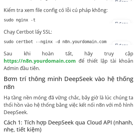
Copy
Kiểm tra xem file config có lỗi cú pháp không:
sudo nginx -t
Copy
Chạy Certbot lấy SSL:
sudo certbot --nginx -d n8n.yourdomain.com
Copy
Sau khi hoàn tất, hãy truy cập
https://n8n.yourdomain.com
để thiết lập tài khoản
Admin đầu tiên.
Bơm trí thông minh DeepSeek vào hệ thống
n8n
Hạ tầng nền móng đã vững chắc, bây giờ là lúc chúng ta
thổi hồn vào hệ thống bằng việc kết nối n8n với mô hình
DeepSeek.
Cách 1: Tích hợp DeepSeek qua Cloud API (nhanh,
nhẹ, tiết kiệm)