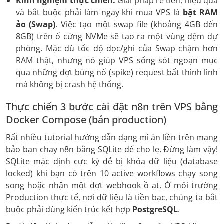
Kinh nghiệm thực chiến:
Giải pháp rẻ tiền, hiệu quả
và bắt buộc phải làm ngay khi mua VPS là
bật RAM
ảo (Swap)
. Việc tạo một swap file (khoảng 4GB đến
8GB) trên ổ cứng NVMe sẽ tạo ra một vùng đệm dự
phòng. Mặc dù tốc độ đọc/ghi của Swap chậm hơn
RAM thật, nhưng nó giúp VPS sống sót ngoạn mục
qua những đợt bùng nổ (spike) request bất thình lình
mà không bị crash hệ thống.
Thực chiến 3 bước cài đặt n8n trên VPS bằng
Docker Compose (bản production)
Rất nhiều tutorial hướng dẫn dạng mì ăn liền trên mạng
bảo bạn chạy n8n bằng SQLite để cho lẹ. Đừng làm vậy!
SQLite mặc định cực kỳ dễ bị khóa dữ liệu (database
locked) khi bạn có trên 10 active workflows chạy song
song hoặc nhận một đợt webhook ồ ạt. Ở môi trường
Production thực tế, nơi dữ liệu là tiền bạc, chúng ta bắt
buộc phải dùng kiến trúc kết hợp
PostgreSQL
.