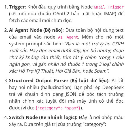
Trigger:
Khởi đầu quy trình bằng Node
Gmail Trigger
(kết nối qua chuẩn OAuth2 bảo mật hoặc IMAP) để
fetch các email mới chưa đọc.
AI Agent Node (Bộ não):
Đưa toàn bộ nội dung text
của email vào node
. Mớm cho nó một
AI Agent
system prompt sắc bén:
“Bạn là một trợ lý ảo CSKH
xuất sắc. Hãy đọc email dưới đây, lọc bỏ những đoạn
chữ ký không cần thiết, tóm tắt ý chính trong 1 câu
ngắn gọn, và gán nhãn nó thuộc 1 trong 3 loại chính
xác: Hỗ Trợ Kỹ Thuật, Hỏi Giá Bán, hoặc Spam”
.
Structured Output Parser (Kỷ luật dữ liệu):
AI rất
hay nói nhiều (hallucination). Bạn phải ép DeepSeek
trả về chuẩn định dạng JSON để bóc tách trường
nhãn chính xác tuyệt đối mà máy tính có thể đọc
được (ví dụ:
).
{"category": "spam"}
Switch Node (Rẽ nhánh logic):
Đây là nơi phép màu
xảy ra. Dựa trên giá trị của trường “category”: