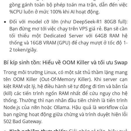
gồng gánh toàn bộ phép toán ma trận, dẫn đến việc
%CPU luôn ở mức 100% khi AI hoạt động.
Đối với model cỡ lớn (như DeepSeek-R1 80GB full):
Bạn đừng mơ tới việc chạy trên VPS giá rẻ. Bạn sẽ cần
tối thiểu một Dedicated Server với 64GB RAM hệ
thống và 16GB VRAM (GPU) để chạy mượt ở tốc độ 1-
2 token/giây.
Bí kíp sinh tồn: Hiểu về OOM Killer và tối ưu Swap
Trong môi trường Linux, có một sát thủ thầm lặng mang
tên OOM Killer (Out-Of-Memory Killer). Khi server cạn
kiệt RAM vật lý, hệ điều hành sẽ tự động đi tìm và bắn tỉa
(kill) các tiến trình ngốn RAM nhất để cứu nguy cho hệ
thống. Thường thì nạn nhân đầu tiên chính là tiến trình
Node.js của n8n hoặc Ollama. Hậu quả là workflow của
bạn ngừng hoạt động giữa chừng và trình duyệt hiện lỗi
502 Bad Gateway.