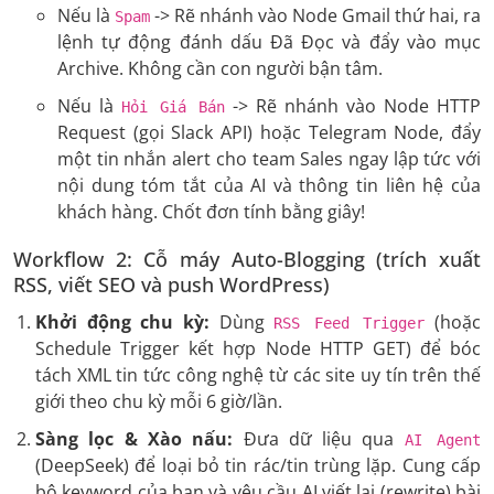
Nếu là
-> Rẽ nhánh vào Node Gmail thứ hai, ra
Spam
lệnh tự động đánh dấu Đã Đọc và đẩy vào mục
Archive. Không cần con người bận tâm.
Nếu là
-> Rẽ nhánh vào Node HTTP
Hỏi Giá Bán
Request (gọi Slack API) hoặc Telegram Node, đẩy
một tin nhắn alert cho team Sales ngay lập tức với
nội dung tóm tắt của AI và thông tin liên hệ của
khách hàng. Chốt đơn tính bằng giây!
Workflow 2: Cỗ máy Auto-Blogging (trích xuất
RSS, viết SEO và push WordPress)
Khởi động chu kỳ:
Dùng
(hoặc
RSS Feed Trigger
Schedule Trigger kết hợp Node HTTP GET) để bóc
tách XML tin tức công nghệ từ các site uy tín trên thế
giới theo chu kỳ mỗi 6 giờ/lần.
Sàng lọc & Xào nấu:
Đưa dữ liệu qua
AI Agent
(DeepSeek) để loại bỏ tin rác/tin trùng lặp. Cung cấp
bộ keyword của bạn và yêu cầu AI viết lại (rewrite) bài