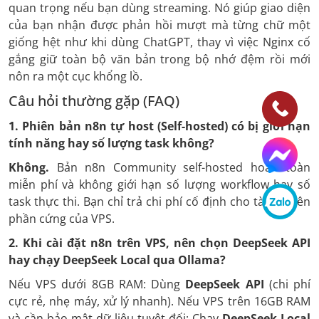
quan trọng nếu bạn dùng streaming. Nó giúp giao diện
của bạn nhận được phản hồi mượt mà từng chữ một
giống hệt như khi dùng ChatGPT, thay vì việc Nginx cố
gắng giữ toàn bộ văn bản trong bộ nhớ đệm rồi mới
nôn ra một cục khổng lồ.
Câu hỏi thường gặp (FAQ)
1. Phiên bản n8n tự host (Self-hosted) có bị giới hạn
tính năng hay số lượng task không?
Không.
Bản n8n Community self-hosted hoàn toàn
miễn phí và không giới hạn số lượng workflow hay số
task thực thi. Bạn chỉ trả chi phí cố định cho tài nguyên
phần cứng của VPS.
2. Khi cài đặt n8n trên VPS, nên chọn DeepSeek API
hay chạy DeepSeek Local qua Ollama?
Nếu VPS dưới 8GB RAM: Dùng
DeepSeek API
(chi phí
cực rẻ, nhẹ máy, xử lý nhanh). Nếu VPS trên 16GB RAM
và cần bảo mật dữ liệu tuyệt đối: Chạy
DeepSeek Local