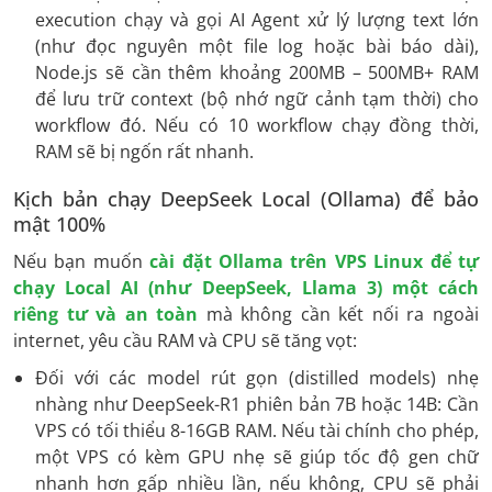
execution chạy và gọi AI Agent xử lý lượng text lớn
(như đọc nguyên một file log hoặc bài báo dài),
Node.js sẽ cần thêm khoảng 200MB – 500MB+ RAM
để lưu trữ context (bộ nhớ ngữ cảnh tạm thời) cho
workflow đó. Nếu có 10 workflow chạy đồng thời,
RAM sẽ bị ngốn rất nhanh.
Kịch bản chạy DeepSeek Local (Ollama) để bảo
mật 100%
Nếu bạn muốn
cài đặt Ollama trên VPS Linux để tự
chạy Local AI (như DeepSeek, Llama 3) một cách
riêng tư và an toàn
mà không cần kết nối ra ngoài
internet, yêu cầu RAM và CPU sẽ tăng vọt:
Đối với các model rút gọn (distilled models) nhẹ
nhàng như DeepSeek-R1 phiên bản 7B hoặc 14B: Cần
VPS có tối thiểu 8-16GB RAM. Nếu tài chính cho phép,
một VPS có kèm GPU nhẹ sẽ giúp tốc độ gen chữ
nhanh hơn gấp nhiều lần, nếu không, CPU sẽ phải