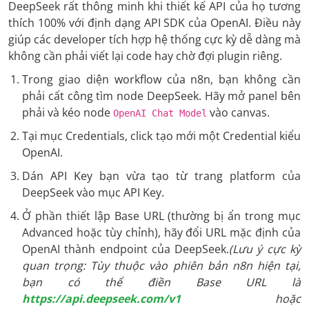
DeepSeek rất thông minh khi thiết kế API của họ tương
thích 100% với định dạng API SDK của OpenAI. Điều này
giúp các developer tích hợp hệ thống cực kỳ dễ dàng mà
không cần phải viết lại code hay chờ đợi plugin riêng.
Trong giao diện workflow của n8n, bạn không cần
phải cất công tìm node DeepSeek. Hãy mở panel bên
phải và kéo node
vào canvas.
OpenAI Chat Model
Tại mục Credentials, click tạo mới một Credential kiểu
OpenAI.
Dán API Key bạn vừa tạo từ trang platform của
DeepSeek vào mục API Key.
Ở phần thiết lập Base URL (thường bị ẩn trong mục
Advanced hoặc tùy chỉnh), hãy đổi URL mặc định của
OpenAI thành endpoint của DeepSeek.
(Lưu ý cực kỳ
quan trọng: Tùy thuộc vào phiên bản n8n hiện tại,
bạn có thể điền Base URL là
https://api.deepseek.com/v1
hoặc