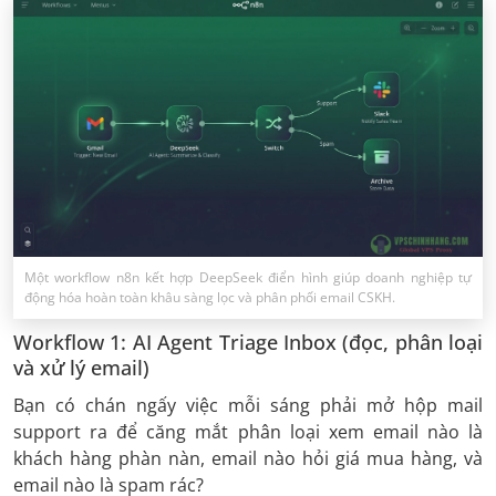
Một workflow n8n kết hợp DeepSeek điển hình giúp doanh nghiệp tự
động hóa hoàn toàn khâu sàng lọc và phân phối email CSKH.
Workflow 1: AI Agent Triage Inbox (đọc, phân loại
và xử lý email)
Bạn có chán ngấy việc mỗi sáng phải mở hộp mail
support ra để căng mắt phân loại xem email nào là
khách hàng phàn nàn, email nào hỏi giá mua hàng, và
email nào là spam rác?