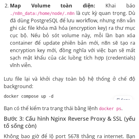
Map Volume toàn diện:
Khai báo
là cực kỳ quan trọng. Dù
./n8n_data:/home/node/.n8n
đã dùng PostgreSQL để lưu workflow, nhưng n8n vẫn
ghi các file khóa mã hóa (encryption key) ra thư mục
cục bộ. Nếu bỏ sót volume này, mỗi lần bạn xóa
container để update phiên bản mới, n8n sẽ tạo ra
encryption key mới, đồng nghĩa với việc bạn sẽ mất
sạch mật khẩu của các luồng tích hợp (credentials)
vĩnh viễn.
Lưu file lại và khởi chạy toàn bộ hệ thống ở chế độ
background:
docker compose up -d
Copy
Bạn có thể kiểm tra trạng thái bằng lệnh
.
docker ps
Bước 3: Cấu hình Nginx Reverse Proxy & SSL (yếu
tố sống còn)
Không bao giờ để lộ port 5678 thẳng ra internet. Bạn