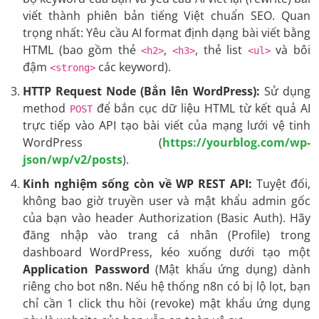
viết thành phiên bản tiếng Việt chuẩn SEO. Quan
trọng nhất: Yêu cầu AI format định dạng bài viết bằng
HTML (bao gồm thẻ
,
, thẻ list
và bôi
<h2>
<h3>
<ul>
đậm
các keyword).
<strong>
HTTP Request Node (Bắn lên WordPress):
Sử dụng
method
để bắn cục dữ liệu HTML từ kết quả AI
POST
trực tiếp vào API tạo bài viết của mạng lưới vệ tinh
WordPress (
https://yourblog.com/wp-
json/wp/v2/posts
).
Kinh nghiệm sống còn về WP REST API:
Tuyệt đối,
không bao giờ truyền user và mật khẩu admin gốc
của bạn vào header Authorization (Basic Auth). Hãy
đăng nhập vào trang cá nhân (Profile) trong
dashboard WordPress, kéo xuống dưới tạo một
Application Password
(Mật khẩu ứng dụng) dành
riêng cho bot n8n. Nếu hệ thống n8n có bị lộ lọt, bạn
chỉ cần 1 click thu hồi (revoke) mật khẩu ứng dụng