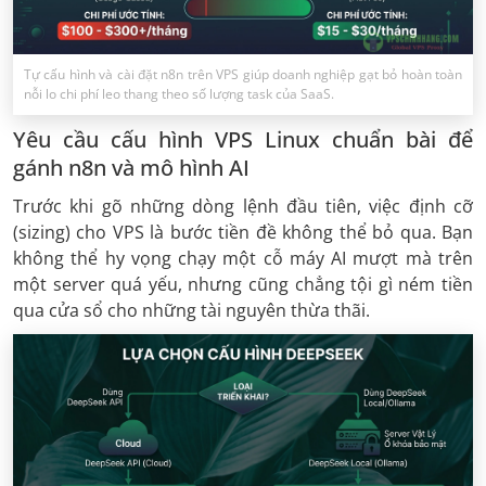
Tự cấu hình và cài đặt n8n trên VPS giúp doanh nghiệp gạt bỏ hoàn toàn
nỗi lo chi phí leo thang theo số lượng task của SaaS.
Yêu cầu cấu hình VPS Linux chuẩn bài để
gánh n8n và mô hình AI
Trước khi gõ những dòng lệnh đầu tiên, việc định cỡ
(sizing) cho VPS là bước tiền đề không thể bỏ qua. Bạn
không thể hy vọng chạy một cỗ máy AI mượt mà trên
một server quá yếu, nhưng cũng chẳng tội gì ném tiền
qua cửa sổ cho những tài nguyên thừa thãi.