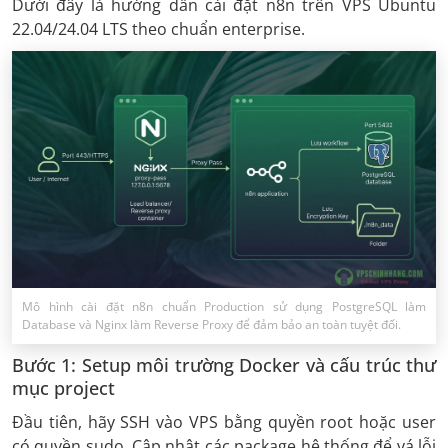
Dưới đây là hướng dẫn cài đặt n8n trên VPS Ubuntu
22.04/24.04 LTS theo chuẩn enterprise.
Mô hình cài đặt n8n chuẩn Production sử dụng PostgreSQL làm
Database và Nginx làm Reverse Proxy để đảm bảo an toàn tuyệt đối.
Bước 1: Setup môi trường Docker và cấu trúc thư
mục project
Đầu tiên, hãy SSH vào VPS bằng quyền root hoặc user
có quyền sudo. Cập nhật các package hệ thống để vá lỗi