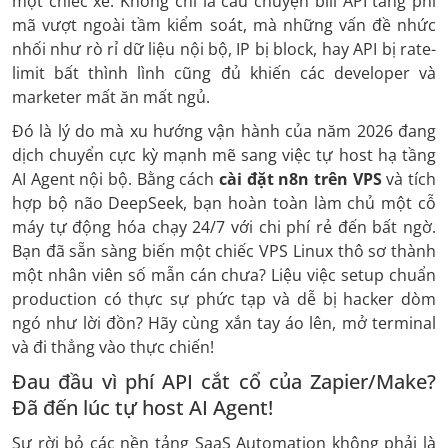
một chiếc xe. Không chỉ là câu chuyện bill API tăng phi
mã vượt ngoài tầm kiểm soát, mà những vấn đề nhức
nhối như rò rỉ dữ liệu nội bộ, IP bị block, hay API bị rate-
limit bất thình lình cũng đủ khiến các developer và
marketer mất ăn mất ngủ.
Đó là lý do mà xu hướng vận hành của năm 2026 đang
dịch chuyển cực kỳ mạnh mẽ sang việc tự host hạ tầng
AI Agent nội bộ. Bằng cách
cài đặt n8n trên VPS
và tích
hợp bộ não DeepSeek, bạn hoàn toàn làm chủ một cỗ
máy tự động hóa chạy 24/7 với chi phí rẻ đến bất ngờ.
Bạn đã sẵn sàng biến một chiếc VPS Linux thô sơ thành
một nhân viên số mẫn cán chưa? Liệu việc setup chuẩn
production có thực sự phức tạp và dễ bị hacker dòm
ngó như lời đồn? Hãy cùng xắn tay áo lên, mở terminal
và đi thẳng vào thực chiến!
Đau đầu vì phí API cắt cổ của Zapier/Make?
Đã đến lúc tự host AI Agent!
Sự rời bỏ các nền tảng SaaS Automation không phải là