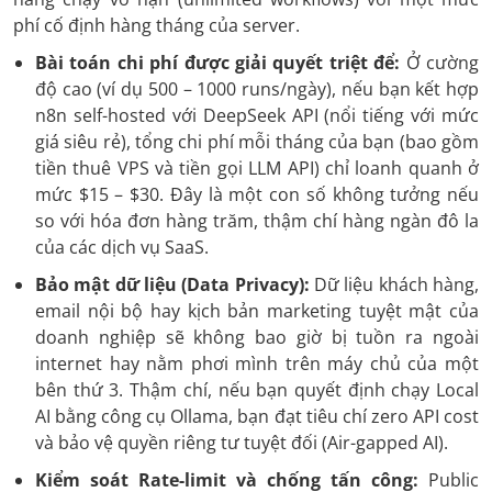
phí cố định hàng tháng của server.
Bài toán chi phí được giải quyết triệt để:
Ở cường
độ cao (ví dụ 500 – 1000 runs/ngày), nếu bạn kết hợp
n8n self-hosted với DeepSeek API (nổi tiếng với mức
giá siêu rẻ), tổng chi phí mỗi tháng của bạn (bao gồm
tiền thuê VPS và tiền gọi LLM API) chỉ loanh quanh ở
mức $15 – $30. Đây là một con số không tưởng nếu
so với hóa đơn hàng trăm, thậm chí hàng ngàn đô la
của các dịch vụ SaaS.
Bảo mật dữ liệu (Data Privacy):
Dữ liệu khách hàng,
email nội bộ hay kịch bản marketing tuyệt mật của
doanh nghiệp sẽ không bao giờ bị tuồn ra ngoài
internet hay nằm phơi mình trên máy chủ của một
bên thứ 3. Thậm chí, nếu bạn quyết định chạy Local
AI bằng công cụ Ollama, bạn đạt tiêu chí zero API cost
và bảo vệ quyền riêng tư tuyệt đối (Air-gapped AI).
Kiểm soát Rate-limit và chống tấn công:
Public