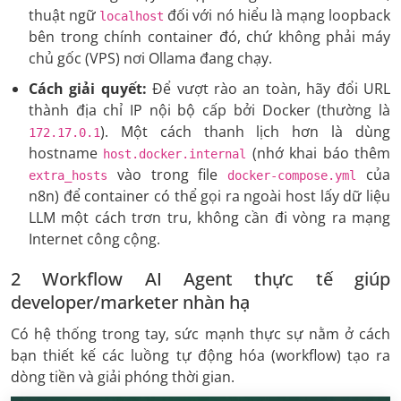
thuật ngữ
đối với nó hiểu là mạng loopback
localhost
bên trong chính container đó, chứ không phải máy
chủ gốc (VPS) nơi Ollama đang chạy.
Cách giải quyết:
Để vượt rào an toàn, hãy đổi URL
thành địa chỉ IP nội bộ cấp bởi Docker (thường là
). Một cách thanh lịch hơn là dùng
172.17.0.1
hostname
(nhớ khai báo thêm
host.docker.internal
vào trong file
của
extra_hosts
docker-compose.yml
n8n) để container có thể gọi ra ngoài host lấy dữ liệu
LLM một cách trơn tru, không cần đi vòng ra mạng
Internet công cộng.
2 Workflow AI Agent thực tế giúp
developer/marketer nhàn hạ
Có hệ thống trong tay, sức mạnh thực sự nằm ở cách
bạn thiết kế các luồng tự động hóa (workflow) tạo ra
dòng tiền và giải phóng thời gian.