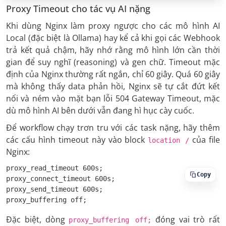
Proxy Timeout cho tác vụ AI nặng
Khi dùng Nginx làm proxy ngược cho các mô hình AI
Local (đặc biệt là Ollama) hay kể cả khi gọi các Webhook
trả kết quả chậm, hãy nhớ rằng mô hình lớn cần thời
gian để suy nghĩ (reasoning) và gen chữ. Timeout mặc
định của Nginx thường rất ngắn, chỉ 60 giây. Quá 60 giây
mà không thấy data phản hồi, Nginx sẽ tự cắt đứt kết
nối và ném vào mặt bạn lỗi 504 Gateway Timeout, mặc
dù mô hình AI bên dưới vẫn đang hì hục cày cuốc.
Để workflow chạy trơn tru với các task nặng, hãy thêm
các cấu hình timeout này vào block
của file
location /
Nginx:
proxy_read_timeout 600s;

Copy
proxy_connect_timeout 600s;

proxy_send_timeout 600s;

proxy_buffering off;
Đặc biệt, dòng
đóng vai trò rất
proxy_buffering off;