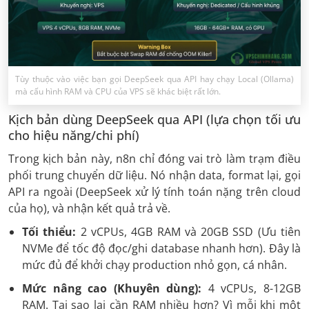
Tùy thuộc vào việc bạn gọi DeepSeek qua API hay chạy Local (Ollama)
mà cấu hình RAM và CPU của VPS sẽ khác biệt rất lớn.
Kịch bản dùng DeepSeek qua API (lựa chọn tối ưu
cho hiệu năng/chi phí)
Trong kịch bản này, n8n chỉ đóng vai trò làm trạm điều
phối trung chuyển dữ liệu. Nó nhận data, format lại, gọi
API ra ngoài (DeepSeek xử lý tính toán nặng trên cloud
của họ), và nhận kết quả trả về.
Tối thiểu:
2 vCPUs, 4GB RAM và 20GB SSD (Ưu tiên
NVMe để tốc độ đọc/ghi database nhanh hơn). Đây là
mức đủ để khởi chạy production nhỏ gọn, cá nhân.
Mức nâng cao (Khuyên dùng):
4 vCPUs, 8-12GB
RAM. Tại sao lại cần RAM nhiều hơn? Vì mỗi khi một