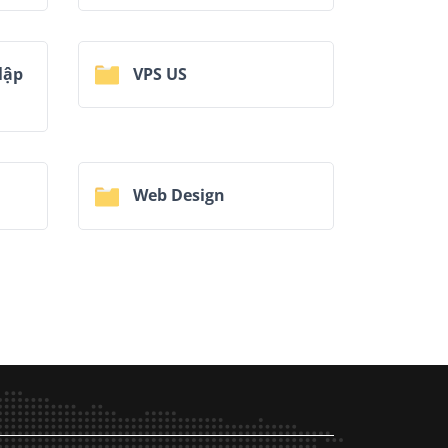
lập
VPS US
Web Design