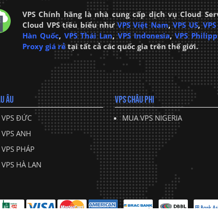
VPS Chính hãng là nhà cung cấp dịch vụ Cloud Ser
Cloud VPS tiêu biểu như
VPS Việt Nam
,
VPS US
,
VPS
Hàn Quốc
,
VPS Thái Lan
,
VPS Indonesia
,
VPS Philipp
Proxy giá rẻ
tại tất cả các quốc gia trên thế giới.
U ÂU
VPS CHÂU PHI
 VPS ĐỨC
MUA VPS NIGERIA
 VPS ANH
 VPS PHÁP
VPS HÀ LAN