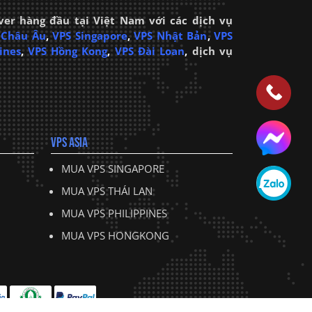
ver hàng đầu tại Việt Nam với các dịch vụ
 Châu Âu
,
VPS Singapore
,
VPS Nhật Bản
,
VPS
ines
,
VPS Hồng Kong
,
VPS Đài Loan
,
dịch vụ
VPS ASIA
MUA VPS SINGAPORE
MUA VPS THÁI LAN
MUA VPS PHILIPPINES
MUA VPS HONGKONG