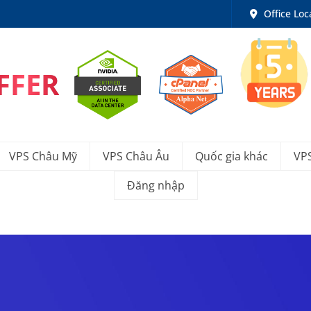
Office Loc
FFER
VPS Châu Mỹ
VPS Châu Âu
Quốc gia khác
VP
Đăng nhập