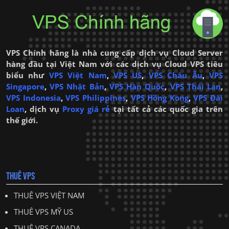
VPS Chính hãng là nhà cung cấp dịch vụ Cloud Server
hàng đầu tại Việt Nam với các dịch vụ Cloud VPS tiêu
biểu như
VPS Việt Nam
,
VPS US
,
VPS Châu Âu
,
VPS
Singapore
,
VPS Nhật Bản
,
VPS Hàn Quốc
,
VPS Thái Lan
,
VPS Indonesia
,
VPS Philippines
,
VPS Hồng Kong
,
VPS Đài
Loan
,
dịch vụ
Proxy giá rẻ
tại tất cả các quốc gia trên
thế giới.
THUÊ VPS
THUÊ VPS VIỆT NAM
THUÊ VPS MỸ US
THUÊ VPS CANADA