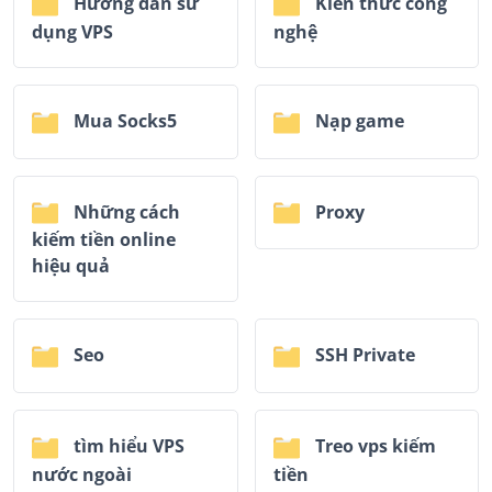
Hướng dẫn sử
Kiến thức công
dụng VPS
nghệ
Mua Socks5
Nạp game
Những cách
Proxy
kiếm tiền online
hiệu quả
Seo
SSH Private
tìm hiểu VPS
Treo vps kiếm
nước ngoài
tiền