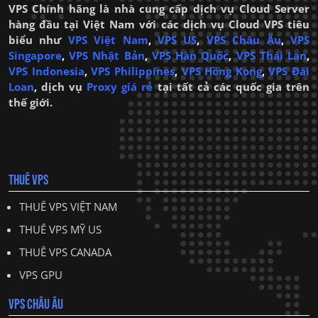
VPS Chính hãng là nhà cung cấp dịch vụ Cloud Server
hàng đầu tại Việt Nam với các dịch vụ Cloud VPS tiêu
biểu như
VPS Việt Nam
,
VPS US
,
VPS Châu Âu
,
VPS
Singapore
,
VPS Nhật Bản
,
VPS Hàn Quốc
,
VPS Thái Lan
,
VPS Indonesia
,
VPS Philippines
,
VPS Hồng Kong
,
VPS Đài
Loan
,
dịch vụ
Proxy giá rẻ
tại tất cả các quốc gia trên
thế giới.
THUÊ VPS
THUÊ VPS VIỆT NAM
THUÊ VPS MỸ US
THUÊ VPS CANADA
VPS GPU
VPS CHÂU ÂU