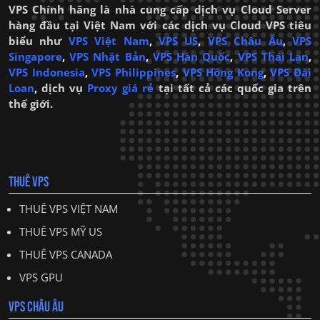
VPS Chính hãng là nhà cung cấp dịch vụ Cloud Server
hàng đầu tại Việt Nam với các dịch vụ Cloud VPS tiêu
biểu như
VPS Việt Nam
,
VPS US
,
VPS Châu Âu
,
VPS
Singapore
,
VPS Nhật Bản
,
VPS Hàn Quốc
,
VPS Thái Lan
,
VPS Indonesia
,
VPS Philippines
,
VPS Hồng Kong
,
VPS Đài
Loan
,
dịch vụ
Proxy giá rẻ
tại tất cả các quốc gia trên
thế giới.
THUÊ VPS
THUÊ VPS VIỆT NAM
THUÊ VPS MỸ US
THUÊ VPS CANADA
VPS GPU
VPS CHÂU ÂU