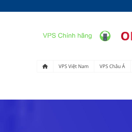
O
VPS Việt Nam
VPS Châu Á