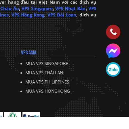
ver hàng đầu tại Việt Nam với các dịch vụ
 Châu Âu
,
VPS Singapore
,
VPS Nhật Bản
,
VPS
ines
,
VPS Hồng Kong
,
VPS Đài Loan
,
dịch vụ
VPS ASIA
MUA VPS SINGAPORE
MUA VPS THÁI LAN
MUA VPS PHILIPPINES
MUA VPS HONGKONG