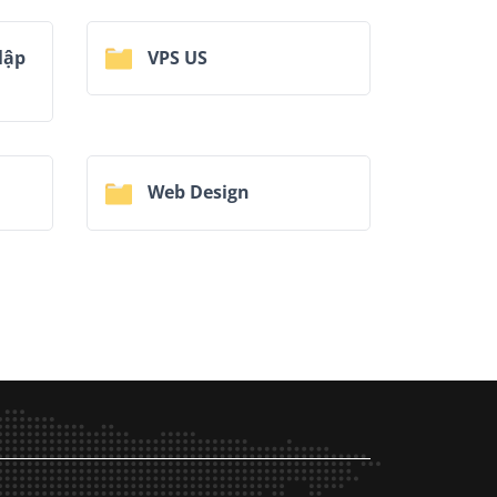
lập
VPS US
Web Design