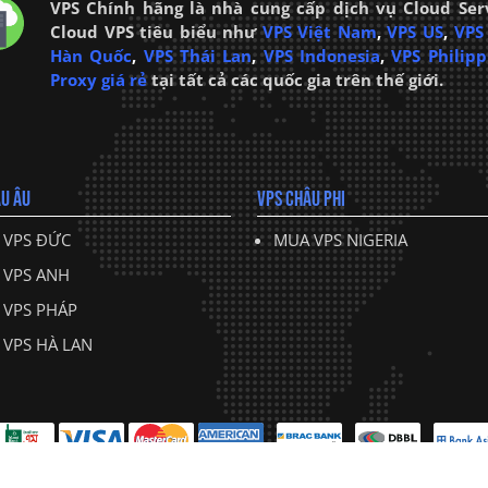
VPS Chính hãng là nhà cung cấp dịch vụ Cloud Ser
Cloud VPS tiêu biểu như
VPS Việt Nam
,
VPS US
,
VPS
Hàn Quốc
,
VPS Thái Lan
,
VPS Indonesia
,
VPS Philipp
Proxy giá rẻ
tại tất cả các quốc gia trên thế giới.
U ÂU
VPS CHÂU PHI
 VPS ĐỨC
MUA VPS NIGERIA
 VPS ANH
 VPS PHÁP
VPS HÀ LAN