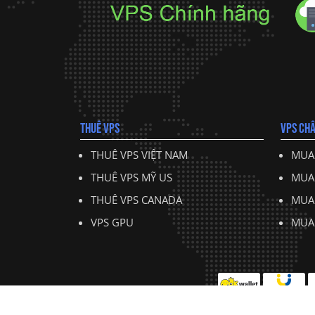
THUÊ VPS
VPS CHÂ
THUÊ VPS VIỆT NAM
MUA
THUÊ VPS MỸ US
MUA
THUÊ VPS CANADA
MUA
VPS GPU
MUA 