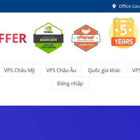
Office Loc
FFER
VPS Châu Mỹ
VPS Châu Âu
Quốc gia khác
VP
Đăng nhập