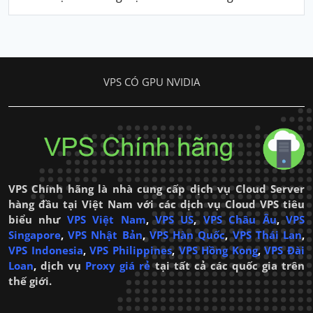
VPS CÓ GPU NVIDIA
VPS Chính hãng là nhà cung cấp dịch vụ Cloud Server
hàng đầu tại Việt Nam với các dịch vụ Cloud VPS tiêu
biểu như
VPS Việt Nam
,
VPS US
,
VPS Châu Âu
,
VPS
Singapore
,
VPS Nhật Bản
,
VPS Hàn Quốc
,
VPS Thái Lan
,
VPS Indonesia
,
VPS Philippines
,
VPS Hồng Kong
,
VPS Đài
Loan
,
dịch vụ
Proxy giá rẻ
tại tất cả các quốc gia trên
thế giới.