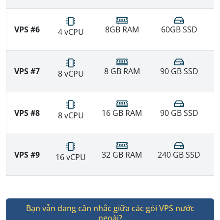
VPS #6
8GB RAM
60GB SSD
4 vCPU
VPS #7
8 GB RAM
90 GB SSD
8 vCPU
VPS #8
16 GB RAM
90 GB SSD
8 vCPU
VPS #9
32 GB RAM
240 GB SSD
16 vCPU
Bạn vẫn đang cân nhắc giữa các gói VPS nước
ngoài?