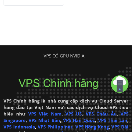
VPS CÓ GPU NVIDIA
VPS Chính hãng là nhà cung cấp dịch vụ Cloud Server
hàng đầu tại Việt Nam với các dịch vụ Cloud VPS tiêu
biểu như
VPS Việt Nam
,
VPS US
,
VPS Châu Âu
,
VPS
Singapore
,
VPS Nhật Bản
,
VPS Hàn Quốc
,
VPS Thái Lan
,
VPS Indonesia
,
VPS Philippines
,
VPS Hồng Kong
,
VPS Đài