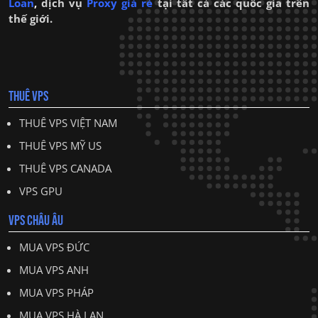
Loan
,
dịch vụ
Proxy giá rẻ
tại tất cả các quốc gia trên
thế giới.
THUÊ VPS
THUÊ VPS VIỆT NAM
THUÊ VPS MỸ US
THUÊ VPS CANADA
VPS GPU
VPS CHÂU ÂU
MUA VPS ĐỨC
MUA VPS ANH
MUA VPS PHÁP
MUA VPS HÀ LAN