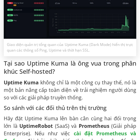
Giao diện quản trị tổng quan của Uptime Kuma (Dark Mode) hiển thị trực
quan các thông số Ping, Uptime và thời hạn SSL.
Tại sao Uptime Kuma là ông vua trong phân
khúc Self-hosted?
Uptime Kuma
không chỉ là một công cụ thay thế, nó là
một bản nâng cấp toàn diện về trải nghiệm người dùng
so với các giải pháp truyền thống.
So sánh với các đối thủ trên thị trường
Hãy đặt Uptime Kuma lên bàn cân cùng hai đối trọng
lớn là
UptimeRobot
(SaaS) và
Prometheus
(Giải pháp
Enterprise). Nếu như việc
cài đặt Prometheus và