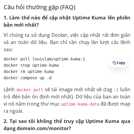
Câu hỏi thường gặp (FAQ)
1. Làm thế nào để cập nhật Uptime Kuma lên phiên
bản mới nhất?
Vì chúng ta sử dụng Docker, việc cập nhật rất đơn giản
và an toàn dữ liệu. Bạn chỉ cần chạy lần lượt các lệnh
sau:
docker pull louislam/uptime-kuma:1

Copy
docker stop uptime-kuma

docker rm uptime-kuma

docker compose up -d
Lệnh
sẽ tải image mới nhất về (tag
luôn
docker pull
:1
trỏ đến bản ổn định mới nhất). Dữ liệu của bạn an toàn
vì nó nằm trong thư mục
đã được map
uptime-kuma-data
ra ngoài.
2. Tại sao tôi không thể truy cập Uptime Kuma qua
dạng domain.com/monitor?