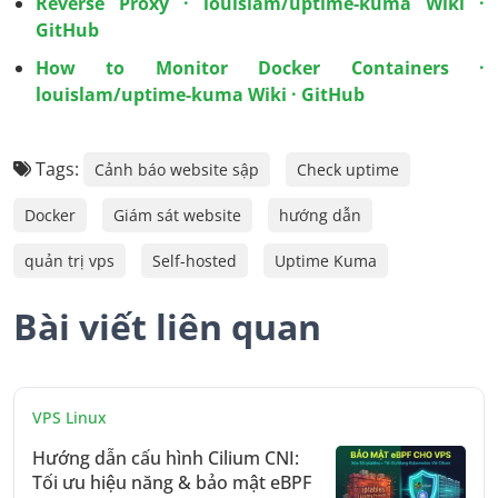
Reverse Proxy · louislam/uptime-kuma Wiki ·
GitHub
How to Monitor Docker Containers ·
louislam/uptime-kuma Wiki · GitHub
Tags:
Cảnh báo website sập
Check uptime
Docker
Giám sát website
hướng dẫn
quản trị vps
Self-hosted
Uptime Kuma
Bài viết liên quan
VPS Linux
Hướng dẫn cấu hình Cilium CNI:
Tối ưu hiệu năng & bảo mật eBPF