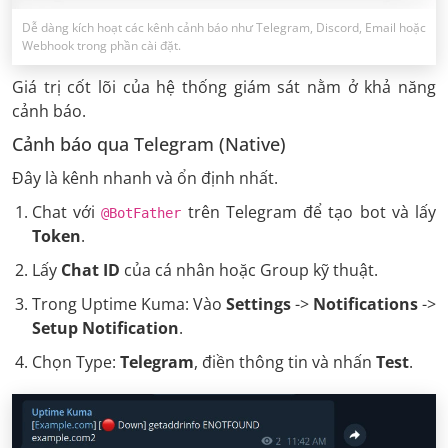
Dễ dàng kích hoạt các kênh cảnh báo như Telegram, Discord, Email hoặc
Webhook trong phần cài đặt.
Giá trị cốt lõi của hệ thống giám sát nằm ở khả năng
cảnh báo.
Cảnh báo qua Telegram (Native)
Đây là kênh nhanh và ổn định nhất.
Chat với
trên Telegram để tạo bot và lấy
@BotFather
Token
.
Lấy
Chat ID
của cá nhân hoặc Group kỹ thuật.
Trong Uptime Kuma: Vào
Settings
->
Notifications
->
Setup Notification
.
Chọn Type:
Telegram
, điền thông tin và nhấn
Test
.