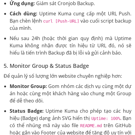
Ứng dụng:
Giám sát Cronjob Backup.
Cách dùng:
Uptime Kuma cung cấp một URL Push.
Bạn chèn lệnh
vào cuối script backup
curl [Push-URL]
của mình.
Nếu sau 24h (hoặc thời gian quy định) mà Uptime
Kuma không nhận được tín hiệu từ URL đó, nó sẽ
hiểu là tiến trình Backup đã bị lỗi và gửi cảnh báo.
5. Monitor Group & Status Badge
Để quản lý số lượng lớn website chuyên nghiệp hơn:
Monitor Group:
Gom nhóm các dịch vụ cùng một dự
án hoặc cùng một khách hàng vào chung một Group
để dễ theo dõi.
Status Badge:
Uptime Kuma cho phép tạo các huy
hiệu (Badge) dạng ảnh SVG hiển thị
. Bạn
Uptime: 100%
có thể nhúng mã này vào file
trên GitHub
README.md
hoặc gắn vào Footer của website để tăng độ uy tín với