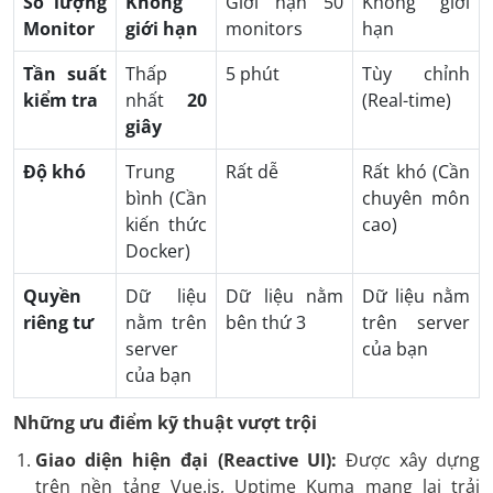
Số lượng
Không
Giới hạn 50
Không giới
Monitor
giới hạn
monitors
hạn
Tần suất
Thấp
5 phút
Tùy chỉnh
kiểm tra
nhất
20
(Real-time)
giây
Độ khó
Trung
Rất dễ
Rất khó (Cần
bình (Cần
chuyên môn
kiến thức
cao)
Docker)
Quyền
Dữ liệu
Dữ liệu nằm
Dữ liệu nằm
riêng tư
nằm trên
bên thứ 3
trên server
server
của bạn
của bạn
Những ưu điểm kỹ thuật vượt trội
Giao diện hiện đại (Reactive UI):
Được xây dựng
trên nền tảng Vue.js, Uptime Kuma mang lại trải