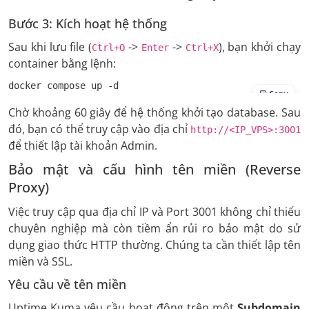
Bước 3: Kích hoạt hệ thống
Sau khi lưu file (
->
->
), bạn khởi chạy
Ctrl+O
Enter
Ctrl+X
container bằng lệnh:
docker compose up -d
Copy
Chờ khoảng 60 giây để hệ thống khởi tạo database. Sau
đó, bạn có thể truy cập vào địa chỉ
http://<IP_VPS>:3001
để thiết lập tài khoản Admin.
Bảo mật và cấu hình tên miền (Reverse
Proxy)
Việc truy cập qua địa chỉ IP và Port 3001 không chỉ thiếu
chuyên nghiệp mà còn tiềm ẩn rủi ro bảo mật do sử
dụng giao thức HTTP thường. Chúng ta cần thiết lập tên
miền và SSL.
Yêu cầu về tên miền
Uptime Kuma yêu cầu hoạt động trên một
Subdomain