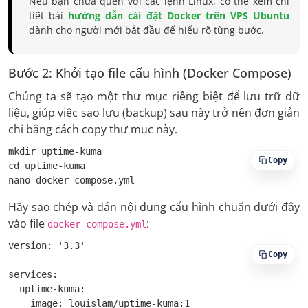
Nếu bạn chưa quen với các lệnh Linux, có thể xem chi
tiết bài
hướng dẫn cài đặt Docker trên VPS Ubuntu
dành cho người mới bắt đầu để hiểu rõ từng bước.
Bước 2: Khởi tạo file cấu hình (Docker Compose)
Chúng ta sẽ tạo một thư mục riêng biệt để lưu trữ dữ
liệu, giúp việc sao lưu (backup) sau này trở nên đơn giản
chỉ bằng cách copy thư mục này.
mkdir uptime-kuma

Copy
cd uptime-kuma

nano docker-compose.yml
Hãy sao chép và dán nội dung cấu hình chuẩn dưới đây
vào file
:
docker-compose.yml
version: '3.3'

Copy
services:

  uptime-kuma:

    image: louislam/uptime-kuma:1
