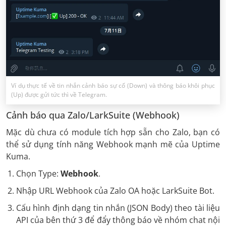
Ví dụ thực tế về tin nhắn cảnh báo sự cố (Down) và thông báo khôi phục
(Up) được gửi tức thì về Telegram.
Cảnh báo qua Zalo/LarkSuite (Webhook)
Mặc dù chưa có module tích hợp sẵn cho Zalo, bạn có
thể sử dụng tính năng Webhook mạnh mẽ của Uptime
Kuma.
Chọn Type:
Webhook
.
Nhập URL Webhook của Zalo OA hoặc LarkSuite Bot.
Cấu hình định dạng tin nhắn (JSON Body) theo tài liệu
API của bên thứ 3 để đẩy thông báo về nhóm chat nội