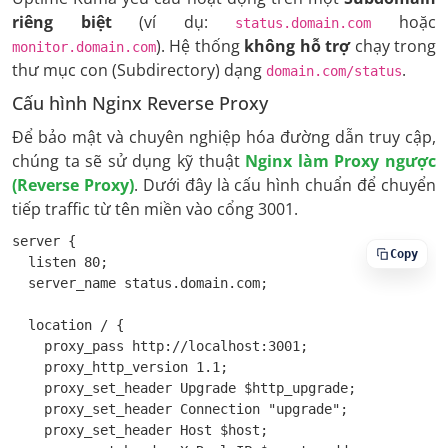
riêng biệt
(ví dụ:
hoặc
status.domain.com
). Hệ thống
không hỗ trợ
chạy trong
monitor.domain.com
thư mục con (Subdirectory) dạng
.
domain.com/status
Cấu hình Nginx Reverse Proxy
Để bảo mật và chuyên nghiệp hóa đường dẫn truy cập,
chúng ta sẽ sử dụng kỹ thuật
Nginx làm Proxy ngược
(Reverse Proxy)
. Dưới đây là cấu hình chuẩn để chuyển
tiếp traffic từ tên miền vào cổng 3001.
server {

Copy
  listen 80;

  server_name status.domain.com;

  location / {

    proxy_pass http://localhost:3001;

    proxy_http_version 1.1;

    proxy_set_header Upgrade $http_upgrade;

    proxy_set_header Connection "upgrade";

    proxy_set_header Host $host;
