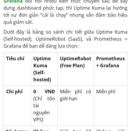
Grafana
đòi hỏi nhiều kiến thức chuyên sâu để xây
dựng dashboard phức tạp, thì Uptime Kuma lại hướng
tới sự đơn giản “cài là chạy” nhưng vẫn đảm bảo hiệu
quả giám sát.
Dưới đây là bảng so sánh chi tiết giữa Uptime Kuma
(Self-hosted), UptimeRobot (SaaS), và Prometheus +
Grafana để bạn dễ dàng lựa chọn:
Tiêu chí
Uptime
UptimeRobot
Prometheus
Kuma
(Free Plan)
+ Grafana
(Self-
hosted)
Chi phí
0 VNĐ
Miễn phí có
Miễn phí
(Chỉ tốn
giới hạn
tài
nguyên
VPS)