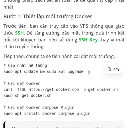
phương pháp sạch sẽ, an toàn và dễ quản lý cập nhật
nhất.
Bước 1: Thiết lập môi trường Docker
Trước tiên, bạn cần truy cập vào VPS thông qua giao
thức
SSH
. Để tăng cường bảo mật trong quá trình kết
nối, tôi khuyên bạn nên sử dụng
SSH Key
thay vì mật
khẩu truyền thống.
Tiếp theo, chúng ta sẽ tiến hành cài đặt môi trường.
# Cập nhật hệ thống

Copy
sudo apt update && sudo apt upgrade -y

# Cài đặt Docker

curl -fsSL https://get.docker.com -o get-docker.sh

sudo sh get-docker.sh

# Cài đặt Docker Compose Plugin

sudo apt install docker-compose-plugin