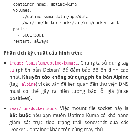
    container_name: uptime-kuma

    volumes:

      - ./uptime-kuma-data:/app/data

      - /var/run/docker.sock:/var/run/docker.sock

    ports:

      - 3001:3001

    restart: always
Phân tích kỹ thuật cấu hình trên:
: Chúng ta sử dụng tag
image: louislam/uptime-kuma:1
(phiên bản Debian) để đảm bảo độ ổn định cao
:1
nhất.
Khuyến cáo không sử dụng phiên bản Alpine
(tag
) vì các vấn đề liên quan đến thư viện DNS
-alpine
musl có thể gây ra hiện tượng báo lỗi giả (false
positives).
: Việc mount file socket này là
/var/run/docker.sock
bắt buộc
nếu bạn muốn Uptime Kuma có khả năng
giám sát trực tiếp trạng thái sống/chết của các
Docker Container khác trên cùng máy chủ.