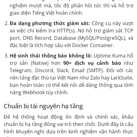
nghiệm mượt mà, tốc độ phản hồi tức thì và hỗ trợ
giao diện Tiếng Việt hoàn chỉnh.
Đa dạng phương thức giám sát:
Công cụ này vượt
xa việc chỉ kiểm tra HTTP(s). Nó hỗ trợ giám sát TCP
port, DNS Record, Database (MySQL/PostgreSQL), và
đặc biệt là tích hợp sâu với Docker Container.
Hệ sinh thái thông báo khổng lồ:
Uptime Kuma hỗ
trợ sẵn (Native) hơn
90+ dịch vụ cảnh báo
như
Telegram, Discord, Slack, Email (SMTP). Đối với các
nền tảng đặc thù tại Việt Nam như Zalo hay LarkSuite,
bạn hoàn toàn có thể kết nối dễ dàng thông qua tính
năng Webhook tùy chỉnh.
Chuẩn bị tài nguyên hạ tầng
Để hệ thống hoạt động ổn định và chính xác, khâu
chuẩn bị hạ tầng đóng vai trò then chốt. Dưới đây là cấu
hình khuyến nghị dựa trên kinh nghiệm vận hành thực