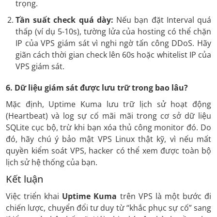
trọng.
Tần suất check quá dày:
Nếu bạn đặt Interval quá
thấp (ví dụ 5-10s), tường lửa của hosting có thể chặn
IP của VPS giám sát vì nghi ngờ tấn công DDoS. Hãy
giãn cách thời gian check lên 60s hoặc whitelist IP của
VPS giám sát.
6. Dữ liệu giám sát được lưu trữ trong bao lâu?
Mặc định, Uptime Kuma lưu trữ lịch sử hoạt động
(Heartbeat) và log sự cố mãi mãi trong cơ sở dữ liệu
SQLite cục bộ, trừ khi bạn xóa thủ công monitor đó. Do
đó, hãy chú ý bảo mật VPS Linux thật kỹ, vì nếu mất
quyền kiểm soát VPS, hacker có thể xem được toàn bộ
lịch sử hệ thống của bạn.
Kết luận
Việc triển khai
Uptime Kuma
trên VPS là một bước đi
chiến lược, chuyển đổi tư duy từ “khắc phục sự cố” sang