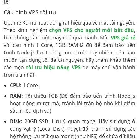
tế.
Cấu hình VPS tối ưu
Uptime Kuma hoạt động rất hiệu quả về mặt tài nguyên.
Theo kinh nghiệm
chọn VPS cho người mới bắt đầu
,
bạn không cần một máy chủ quá mạnh. Một
VPS giá rẻ
với cấu hình 1 Core, 1GB RAM là đủ để đảm bảo tiến
trình Node.js hoạt động mượt mà. Tuy nhiên, nếu bạn
muốn tận dụng tối đa tài nguyên, hãy tham khảo thêm
các mẹo
tối ưu hiệu năng VPS
để máy chủ vận hành
trơn tru nhất.
CPU:
1 Core.
RAM:
Tối thiểu 1GB (Để đảm bảo tiến trình Node.js
hoạt động mượt mà, tránh lỗi tràn bộ nhớ khi giám
sát nhiều dịch vụ).
Disk:
20GB SSD. Lưu ý quan trọng: Hãy sử dụng ổ
cứng vật lý (Local Disk). Tuyệt đối tránh sử dụng các
hệ thống lưu trữ qua mạng (như NFS) để chứa dữ liệu