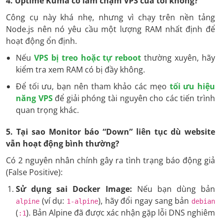
4. Uptime Kuma có làm chậm VPS của tôi không?
Công cụ này khá nhẹ, nhưng vì chạy trên nền tảng
Node.js nên nó yêu cầu một lượng RAM nhất định để
hoạt động ổn định.
Nếu
VPS bị treo hoặc tự reboot
thường xuyên, hãy
kiểm tra xem RAM có bị đầy không.
Để tối ưu, bạn nên tham khảo các mẹo
tối ưu hiệu
năng VPS
để giải phóng tài nguyên cho các tiến trình
quan trọng khác.
5. Tại sao Monitor báo “Down” liên tục dù website
vẫn hoạt động bình thường?
Có 2 nguyên nhân chính gây ra tình trạng báo động giả
(False Positive):
Sử dụng sai Docker Image:
Nếu bạn dùng bản
(ví dụ:
), hãy đổi ngay sang bản
alpine
1-alpine
debian
(
). Bản Alpine đã được xác nhận gặp lỗi DNS nghiêm
:1