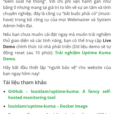
“kiểm soát hệ thống”. Với chi phí vận hành gần như
bằng 0 nhưng mang lại giá trị to lớn về sự an tâm và tính
chuyên nghiệp, đây là công cụ “bắt buộc phải có” (must-
have) trong bộ công cụ của mọi Webmaster và System
Admin hiện đại.
Nếu bạn chưa muốn cài đặt ngay mà muốn trải nghiệm
thử giao diện và các tính năng, bạn có thể truy cập
Live
Demo
chính thức từ nhà phát triển (Dữ liệu demo sẽ tự
động reset sau 10 phút):
Trải nghiệm Uptime Kuma
Demo
.
Hãy bắt đầu thiết lập “người bảo vệ” cho website của
bạn ngay hôm nay!
Tài liệu tham khảo
GitHub – louislam/uptime-kuma: A fancy self-
hosted monitoring tool
louislam/uptime-kuma – Docker Image