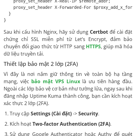
    proxy_set_header X-Real-IP $remote_addr;

    proxy_set_header X-Forwarded-For $proxy_add_x_forwa
  }

}
Sau khi cấu hình Nginx, hãy sử dụng
Certbot
để cài đặt
chứng chỉ SSL miễn phí từ Let’s Encrypt, đảm bảo
chuyển đổi giao thức từ HTTP sang
HTTPS
, giúp mã hóa
dữ liệu truyền tải.
Thiết lập bảo mật 2 lớp (2FA)
Vì đây là nơi nắm giữ thông tin về toàn bộ hạ tầng
mạng, việc
bảo mật VPS Linux
là ưu tiên hàng đầu.
Ngoài các lớp bảo vệ cơ bản như tường lửa, ngay sau khi
đăng nhập Uptime Kuma thành công, bạn cần kích hoạt
xác thực 2 lớp (2FA).
Truy cập
Settings (Cài đặt)
->
Security
.
Kích hoạt
Two-factor Authentication (2FA)
.
Sử dụng Google Authenticator hoặc Authy để quét