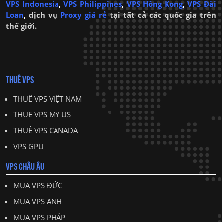
VPS Indonesia
,
VPS Philippines
,
VPS Hồng Kong
,
VPS Đài
Loan
,
dịch vụ
Proxy giá rẻ
tại tất cả các quốc gia trên
thế giới.
THUÊ VPS
THUÊ VPS VIỆT NAM
THUÊ VPS MỸ US
THUÊ VPS CANADA
VPS GPU
VPS CHÂU ÂU
MUA VPS ĐỨC
MUA VPS ANH
MUA VPS PHÁP