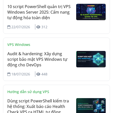
10 script PowerShell quản trị VPS
Windows Server 2025: Cẩm nang
tự động hóa toàn diện
22/07/2026
312
VPS Windows
Audit & hardening: Xây dựng
script bảo mật VPS Windows tự
động cho DevOps
18/07/2026
448
Hướng dẫn sử dụng VPS
Dùng script PowerShell kiểm tra
hệ thống: Xuất báo cáo Health
Check VPS ra HTML tự động