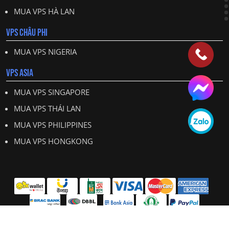
MUA VPS HÀ LAN
VPS CHÂU PHI
MUA VPS NIGERIA
VPS ASIA
MUA VPS SINGAPORE
MUA VPS THÁI LAN
MUA VPS PHILIPPINES
MUA VPS HONGKONG
All Right Reserved:
VPSChinhhang.com © 2025