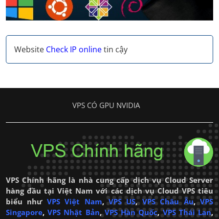
Website
Check IP online
tin cậy
VPS CÓ GPU NVIDIA
VPS Chính hãng là nhà cung cấp dịch vụ Cloud Server
hàng đầu tại Việt Nam với các dịch vụ Cloud VPS tiêu
biểu như
VPS Việt Nam
,
VPS US
,
VPS Châu Âu
,
VPS
Singapore
,
VPS Nhật Bản
,
VPS Hàn Quốc
,
VPS Thái Lan
,