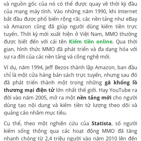
và nguồn gốc của nó có thể được quay về thời kỳ đầu
của mạng máy tính. Vào những năm 1990, khi Internet
bắt đầu được phổ biến rộng rãi, các nền tảng như eBay
và Amazon cũng đã giúp người dùng kiếm tiền trực
tuyến. Thời kỳ mới xuất hiện ở Việt Nam, MMO thường
được biết đến với cái tên
Kiếm tiền online
. Qua thời
gian, hình thức MMO đã phát triển và đa dạng hóa với
sự ra đời của các nền tảng và công nghệ mới.
Ví dụ, năm 1994, Jeff Bezos thành lập Amazon, ban đầu
chỉ là một cửa hàng bán sách trực tuyến, nhưng sau đó
đã phát triển thành một trong những
gã khổng lồ
thương mại điện tử
lớn nhất thế giới. Hay YouTube ra
đời vào năm 2005, mở ra một
nền tảng mới
cho người
dùng tạo nội dung và kiếm tiền từ lượng theo dõi và
quảng cáo nhắm mục tiêu.
Cụ thể, theo một nghiên cứu của
Statista
, số người
kiếm sống thông qua các hoạt động MMO đã tăng
nhanh chóng từ 2,4 triệu người vào năm 2010 lên đến