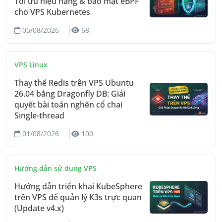
Tối ưu hiệu năng & bảo mật eBPF
cho VPS Kubernetes
05/08/2026
68
VPS Linux
Thay thế Redis trên VPS Ubuntu
26.04 bằng Dragonfly DB: Giải
quyết bài toán nghẽn cổ chai
Single-thread
01/08/2026
100
Hướng dẫn sử dụng VPS
Hướng dẫn triển khai KubeSphere
trên VPS để quản lý K3s trực quan
(Update v4.x)