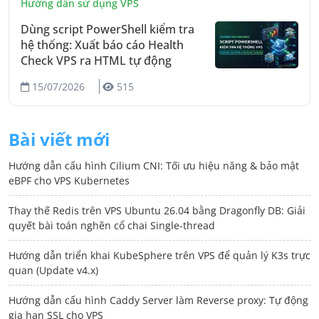
Hướng dẫn sử dụng VPS
Dùng script PowerShell kiểm tra
hệ thống: Xuất báo cáo Health
Check VPS ra HTML tự động
15/07/2026
515
Bài viết mới
Hướng dẫn cấu hình Cilium CNI: Tối ưu hiệu năng & bảo mật
eBPF cho VPS Kubernetes
Thay thế Redis trên VPS Ubuntu 26.04 bằng Dragonfly DB: Giải
quyết bài toán nghẽn cổ chai Single-thread
Hướng dẫn triển khai KubeSphere trên VPS để quản lý K3s trực
quan (Update v4.x)
Hướng dẫn cấu hình Caddy Server làm Reverse proxy: Tự động
gia hạn SSL cho VPS