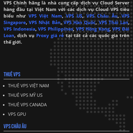
VPS Chính hãng là nhà cung cấp dịch vụ Cloud Server
hàng đầu tại Việt Nam với các dịch vụ Cloud VPS tiêu
biểu như
VPS Việt Nam
,
VPS US
,
VPS Châu Âu
,
VPS
Singapore
,
VPS Nhật Bản
,
VPS Hàn Quốc
,
VPS Thái Lan
,
VPS Indonesia
,
VPS Philippines
,
VPS Hồng Kong
,
VPS Đài
Loan
,
dịch vụ
Proxy giá rẻ
tại tất cả các quốc gia trên
thế giới.
THUÊ VPS
THUÊ VPS VIỆT NAM
THUÊ VPS MỸ US
THUÊ VPS CANADA
VPS GPU
VPS CHÂU ÂU