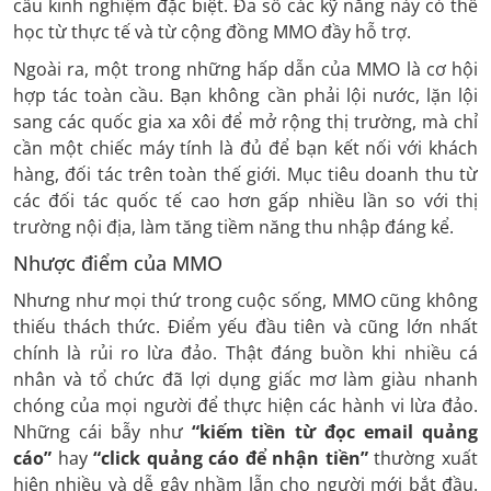
cầu kinh nghiệm đặc biệt. Đa số các kỹ năng này có thể
học từ thực tế và từ cộng đồng MMO đầy hỗ trợ.
Ngoài ra, một trong những hấp dẫn của MMO là cơ hội
hợp tác toàn cầu. Bạn không cần phải lội nước, lặn lội
sang các quốc gia xa xôi để mở rộng thị trường, mà chỉ
cần một chiếc máy tính là đủ để bạn kết nối với khách
hàng, đối tác trên toàn thế giới. Mục tiêu doanh thu từ
các đối tác quốc tế cao hơn gấp nhiều lần so với thị
trường nội địa, làm tăng tiềm năng thu nhập đáng kể.
Nhược điểm của MMO
Nhưng như mọi thứ trong cuộc sống, MMO cũng không
thiếu thách thức. Điểm yếu đầu tiên và cũng lớn nhất
chính là rủi ro lừa đảo. Thật đáng buồn khi nhiều cá
nhân và tổ chức đã lợi dụng giấc mơ làm giàu nhanh
chóng của mọi người để thực hiện các hành vi lừa đảo.
Những cái bẫy như
“kiếm tiền từ đọc email quảng
cáo”
hay
“click quảng cáo để nhận tiền”
thường xuất
hiện nhiều và dễ gây nhầm lẫn cho người mới bắt đầu.