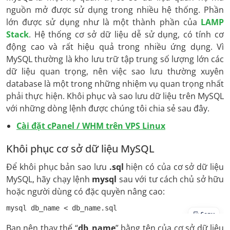
nguồn mở được sử dụng trong nhiều hệ thống. Phần
lớn được sử dụng như là một thành phần của
LAMP
Stack
. Hệ thống cơ sở dữ liệu dễ sử dụng, có tính cơ
động cao và rất hiệu quả trong nhiều ứng dụng. Vì
MySQL thường là kho lưu trữ tập trung số lượng lớn các
dữ liệu quan trọng, nên việc sao lưu thường xuyên
database là một trong những nhiệm vụ quan trọng nhất
phải thực hiện. Khôi phục và sao lưu dữ liệu trên MySQL
với những dòng lệnh được chúng tôi chia sẻ sau đây.
Cài đặt cPanel / WHM trên VPS Linux
Khôi phục cơ sở dữ liệu MySQL
Để khôi phục bản sao lưu
.sql
hiện có của cơ sở dữ liệu
MySQL, hãy chạy lệnh
mysql
sau với tư cách chủ sở hữu
hoặc người dùng có đặc quyền nâng cao:
mysql db_name < db_name.sql
Copy
Bạn nên thay thế “
db_name
” bằng tên của cơ sở dữ liệu