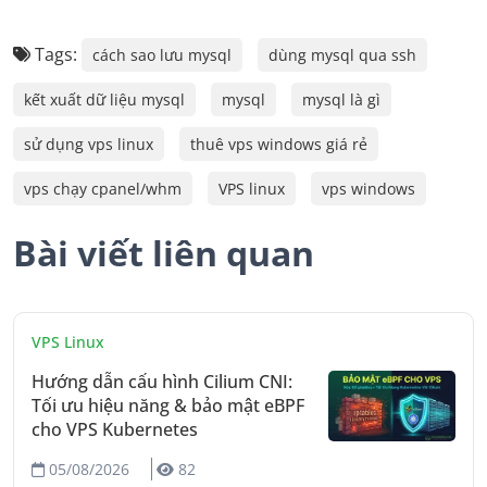
Tags:
cách sao lưu mysql
dùng mysql qua ssh
kết xuất dữ liệu mysql
mysql
mysql là gì
sử dụng vps linux
thuê vps windows giá rẻ
vps chạy cpanel/whm
VPS linux
vps windows
Bài viết liên quan
VPS Linux
Hướng dẫn cấu hình Cilium CNI:
Tối ưu hiệu năng & bảo mật eBPF
cho VPS Kubernetes
05/08/2026
82