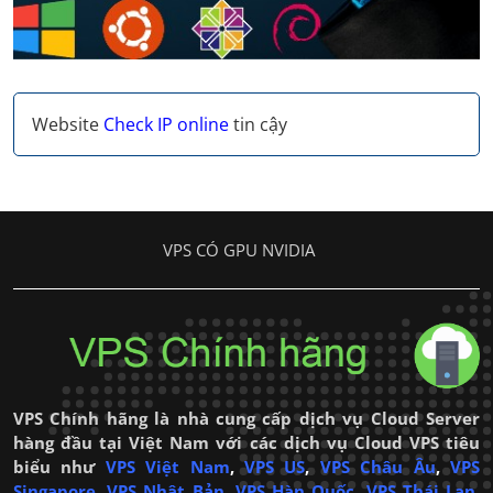
Website
Check IP online
tin cậy
VPS CÓ GPU NVIDIA
VPS Chính hãng là nhà cung cấp dịch vụ Cloud Server
hàng đầu tại Việt Nam với các dịch vụ Cloud VPS tiêu
biểu như
VPS Việt Nam
,
VPS US
,
VPS Châu Âu
,
VPS
Singapore
,
VPS Nhật Bản
,
VPS Hàn Quốc
,
VPS Thái Lan
,