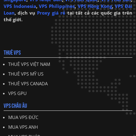
VPS Indonesia
,
VPS Philippines
,
VPS Hồng Kong
,
VPS Đài
Loan
,
dịch vụ
Proxy giá rẻ
tại tất cả các quốc gia trên
thế giới.
THUÊ VPS
THUÊ VPS VIỆT NAM
THUÊ VPS MỸ US
THUÊ VPS CANADA
VPS GPU
VPS CHÂU ÂU
MUA VPS ĐỨC
MUA VPS ANH