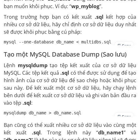
bạn muốn khôi phục. Ví dụ: “
wp_myblog
”.
Trong trường hợp bạn có kết xuất
.sql
kết hợp của
nhiều cơ sở dữ liệu, hãy chỉ định cơ sở dữ liệu duy nhất
sẽ được khôi phục bằng cú pháp:
mysql --one-database db_name < multidbs.sql
Copy
Tạo một MySQL Database Dump (Sao lưu)
Lệnh
mysqldump
tạo tệp kết xuất của cơ sở dữ liệu
MySQL. Các tệp kết quả
.sql
có thể được sử dụng để tạo
hình ảnh của cơ sở dữ liệu để sao chép hoặc khôi phục
sau này. Để kết xuất một cơ sở dữ liệu, hãy chạy lệnh
bên dưới để kết xuất cơ sở dữ liệu và ghi văn bản đầu ra
vào tệp
.sql
:
mysqldump db_name > db_name.sql
Copy
Bạn cũng có thể xuất nhiều cơ sở dữ liệu vào cùng một
kết xuất
.sql
. Trong lệnh này “
db_name1
” và