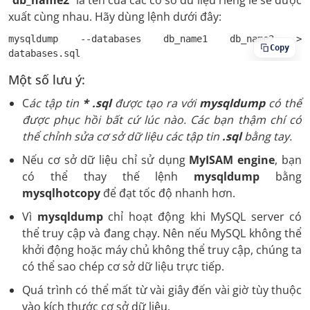
“
db_name2
” là tên của các cơ sở dữ liệu riêng lẻ sẽ được
xuất cùng nhau. Hãy dùng lệnh dưới đây:
mysqldump --databases db_name1 db_name2 > 
Copy
databases.sql
Một số lưu ý:
C
ác tập tin
* .sql
được tạo ra với
mysqldump
có thể
được phục hồi bất cứ lúc nào. Các bạn thậm chí có
thể chỉnh sửa cơ sở dữ liệu các tập tin
.sql
bằng tay.
Nếu cơ sở dữ liệu chỉ sử dụng
MyISAM engine
, bạn
có thể thay thế lệnh
mysqldump
bằng
mysqlhotcopy
để đạt tốc độ nhanh hơn.
Vì
mysqldump
chỉ hoạt động khi MySQL server có
thể truy cập và đang chạy. Nên nếu MySQL không thể
khởi động hoặc máy chủ không thể truy cập, chúng ta
có thể sao chép cơ sở dữ liệu trực tiếp.
Quá trình có thể mất từ vài giây đến vài giờ tùy thuộc
vào kích thước cơ sở dữ liệu.